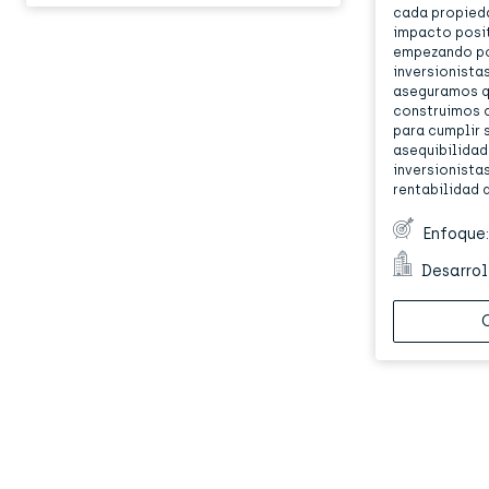
cada propied
impacto posit
empezando po
inversionistas
aseguramos q
construimos 
para cumplir 
asequibilidad,
inversionista
rentabilidad d
Enfoque
Desarrol