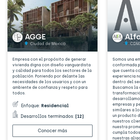
AGGE
Ciudad de México
CDM
Empresa con el propósito de generar
Somos una em
vivienda digna con diseño vanguardista
conformada p
y calidad para todos los sectores de la
que cuenta co
población. Poniendo por delante las
experiencia n
necesidades de los usuarios y con un
dentro del se
ambiente de confianza y respeto para
Buscamos la 
todos.
transformació
desarrollamo
empresas y pe
Enfoque:
Residencial
similares a l
un producto d
Desarrollos terminados:
(12)
nuestros cli
nuestra prome
Conocer más
cumpla todos 
nuestras ali