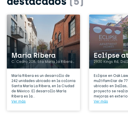
destacados
(5)
María Ribera
C. Cedro 208, Sta María la Ribera, Cuauhtémoc, 06400 Ciudad de México, CDMX
María Ribera es un desarrollo de
Eclipse en Oak Law
242 unidades ubicado en la colonia
multifamiliar de 7
Santa María La Ribera, en la Ciudad
ubicado en Dallas, 
de México. El desarrollo María
proyecto se realiz
Ribera es la...
mejoras en exterio.
Ver más
Ver más