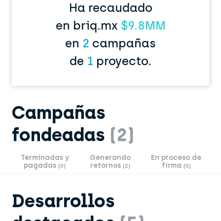
Ha recaudado
en briq.mx
$9.8MM
en
2
campañas
de
1
proyecto.
Campañas
fondeadas
(2)
Terminadas y
Generando
En proceso de
pagadas
retornos
firma
(0)
(2)
(0)
Desarrollos