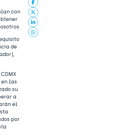
plan con
obtener
osotros.
equisito
ncia de
ador),
la CDMX
 en las
zado su
perar a
arán el
sta
ados por
sta