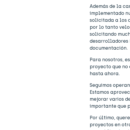
Además de la car
implementado nue
solicitada a los
por lo tanto vel
solicitando much
desarrolladores 
documentación.
Para nosotros, e
proyecto que no
hasta ahora.
Seguimos operand
Estamos aprovech
mejorar varios d
importante que p
Por último, quer
proyectos en otr