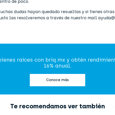
entro de poco.
chas dudas hayan quedado resueltas y si tienes otras
usto las resolveremos a través de nuestro mail
ayuda@
 bienes raíces con briq.mx y obtén rendimien
16% anual.
Conoce más
Te recomendamos ver también