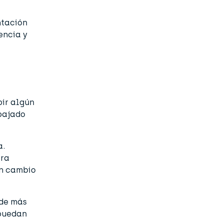
ntación
encia y
bir algún
bajado
a.
ara
un cambio
 de más
 puedan