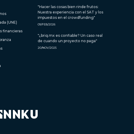
"Hacer las cosas bien rinde frutos:
Nuestra experiencia con el SAT y los
inos
impuestos en el crowdfunding"
zada (UNE)
09/FEB/2026
 financieras
"¿briq.mx es confiable? Un caso real
branza
de cuando un proyecto no paga"
as
20/NOV/2025
a