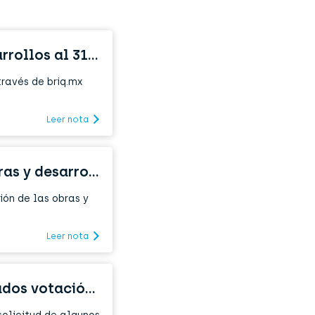
COVID-19: Situación actual de obras y desarrollos al 31 marzo 2020
ravés de briq.mx
Leer nota
Actualizaciones COVID-19: Situación de obras y desarrollos en briq.mx
ón de las obras y
Leer nota
Tomando decisiones democráticas [Resultados votación COVID-19]