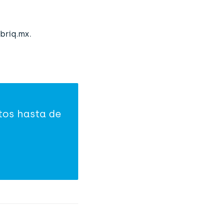
briq.mx
.
tos hasta de