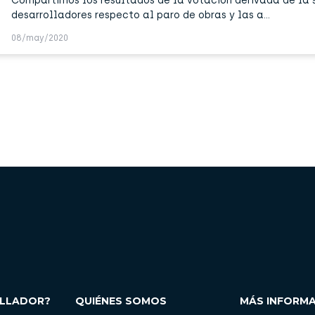
Compartimos los resultados de la votación derivada de la 
desarrolladores respecto al paro de obras y las a...
08/may/2020
OLLADOR?
QUIÉNES SOMOS
MÁS INFORM