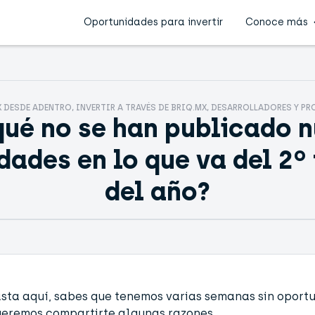
Oportunidades para invertir
Conoce más
 DESDE ADENTRO, INVERTIR A TRAVÉS DE BRIQ.MX, DESARROLLADORES Y PR
qué no se han publicado 
dades en lo que va del 2º 
del año?
asta aquí, sabes que tenemos varias semanas sin oport
queremos compartirte algunas razones.