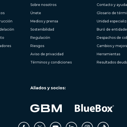
Sobre nosotros
Contacto y ayuda
tos
Únete
Glosario de térm
trucción
Medios y prensa
Unidad especiali
delación
Sostenibilidad
Buró de entidades
cto
Regulación
Despachos de co
ladores
Riesgos
Cambios y mejor
Aviso de privacidad
Herramientas
Términos y condiciones
Resultados deud
Aliados y socios: