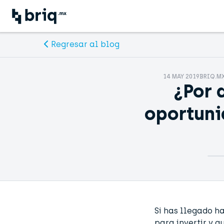
Regresar al blog
14 MAY 2019
BRIQ.MX
¿Por 
oportuni
Si has llegado h
para invertir y 