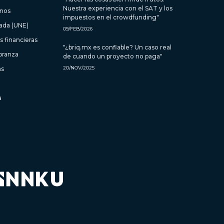
Nuestra experiencia con el SAT y los
inos
impuestos en el crowdfunding"
zada (UNE)
09/FEB/2026
 financieras
"¿briq.mx es confiable? Un caso real
branza
de cuando un proyecto no paga"
as
20/NOV/2025
a