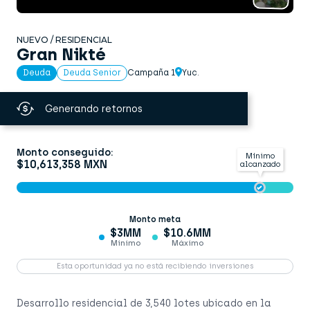
NUEVO / RESIDENCIAL
Gran Nikté
Campaña 1
Yuc.
Deuda
Deuda Senior
Generando retornos
Monto conseguido:
Mínimo
$10,613,358 MXN
alcanzado
Monto meta
$3MM
$10.6MM
Mínimo
Máximo
Esta oportunidad ya no está recibiendo inversiones
Desarrollo residencial de 3,540 lotes ubicado en la