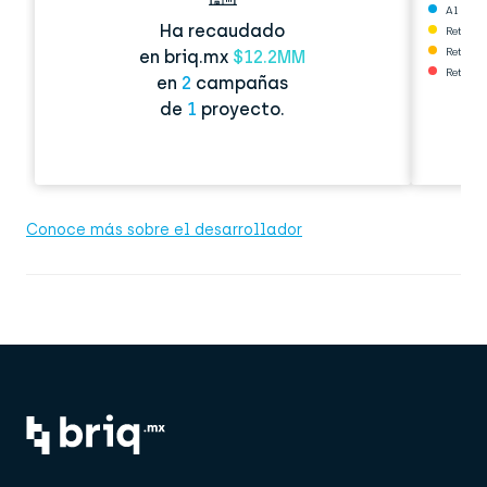
Al corri
Ha recaudado
Retraso
Retraso
en briq.mx
$12.2MM
Retraso
en
2
campañas
de
1
proyecto.
Conoce más sobre el desarrollador