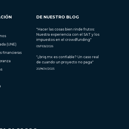
ACIÓN
DE NUESTRO BLOG
"Hacer las cosas bien rinde frutos:
Nuestra experiencia con el SAT y los
inos
impuestos en el crowdfunding"
zada (UNE)
09/FEB/2026
 financieras
"¿briq.mx es confiable? Un caso real
branza
de cuando un proyecto no paga"
as
20/NOV/2025
a