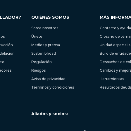
OLLADOR?
QUIÉNES SOMOS
MÁS INFORM
Sobre nosotros
Contacto y ayuda
tos
Únete
Glosario de térm
trucción
Medios y prensa
Unidad especiali
delación
Sostenibilidad
Buró de entidades
cto
Regulación
Despachos de co
ladores
Riesgos
Cambios y mejor
Aviso de privacidad
Herramientas
Términos y condiciones
Resultados deud
Aliados y socios: