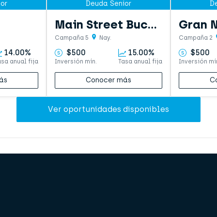
or
Deuda Senior
D
Main Street Bucerías
Gran N
Campaña 5
Nay.
Campaña 2
14.00%
$500
15.00%
$500
asa anual fija
Inversión mín.
Tasa anual fija
Inversión mí
ás
Conocer más
C
Ver oportunidades disponibles