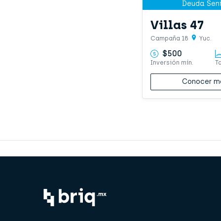
Deuda Seni
Villas 47
Campaña 18
Yuc.
$500
Inversión mín.
T
Conocer m