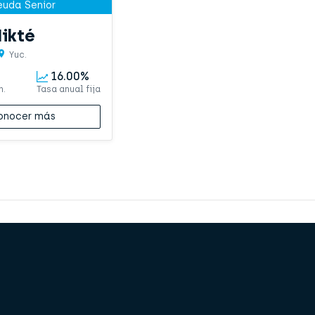
euda Senior
ikté
Yuc.
16.00%
n.
Tasa anual fija
onocer más