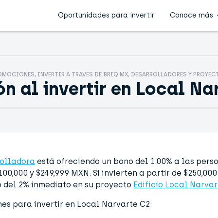
Oportunidades para invertir
Conoce más
OMOCIONES, INVERTIR A TRAVÉS DE BRIQ.MX, DESARROLLADORES Y PROYEC
n al invertir en Local Na
olladora
está ofreciendo un
bono del 1.00% a las pers
$100,000 y $249,999 MXN
. Si invierten
a partir de $250,00
 del 2% inmediato
en su proyecto
Edificio Local Narvar
nes
para invertir en Local Narvarte C2: