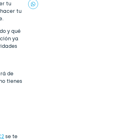
er tu
 hacer tu
e.
ndo y qué
ción ya
lidades
ará de
 no tienes
C2
se te