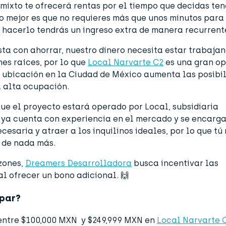
 mixto te ofrecerá rentas por el tiempo que decidas ten
lo mejor es que no requieres más que unos minutos para
l hacerlo tendrás un
ingreso extra
de manera recurrent
sta con ahorrar, nuestro dinero necesita estar trabaja
nes raíces, por lo que
Local Narvarte C2
es una gran op
 ubicación en la Ciudad de México
aumenta las posibi
 alta ocupación.
que el proyecto estará operado por Local, subsidiaria
 ya cuenta con
experiencia en el mercado
y se encarg
ecesaria y atraer a los inquilinos ideales, por lo que tú
 de nada más.
zones,
Dreamers Desarrolladora
busca incentivar las
al ofrecer un bono adicional. 🙌
par?
s entre $100,000 MXN y $249,999 MXN en
Local Narvarte 