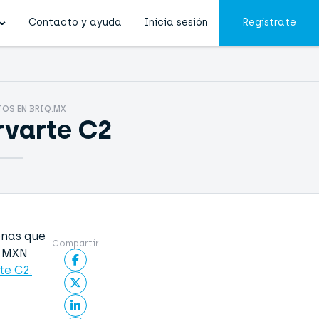
Contacto y ayuda
Inicia sesión
Regístrate
TOS EN BRIQ.MX
rvarte C2
onas que
Compartir
0 MXN
te C2.