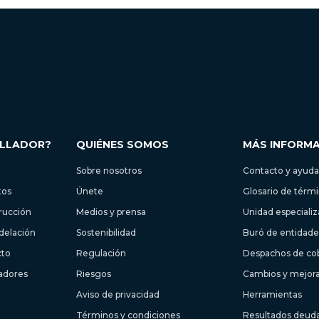
OLLADOR?
QUIÉNES SOMOS
MÁS INFORM
Sobre nosotros
Contacto y ayuda
tos
Únete
Glosario de térm
trucción
Medios y prensa
Unidad especiali
delación
Sostenibilidad
Buró de entidades
cto
Regulación
Despachos de co
ladores
Riesgos
Cambios y mejor
Aviso de privacidad
Herramientas
Términos y condiciones
Resultados deud