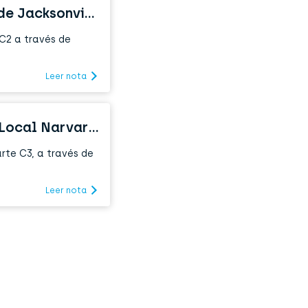
Promoción exclusiva en la ÚLTIMA compra de Jacksonville
 C2 a través de
Leer nota
Bonos y beneficios exclusivos al invertir en Local Narvarte C3
rte C3, a través de
Leer nota