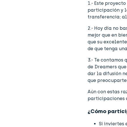
1.- Este proyecto
participación y 
transferencia; a
2.- Hoy día no ba
mejor que en bie
que su
excelente
de que tenga una
3.- Te contamos 
de
Dreamers
que
dar la difusión n
que preocuparte
Aún con estas ra
participaciones 
¿Cómo partici
Si invierte