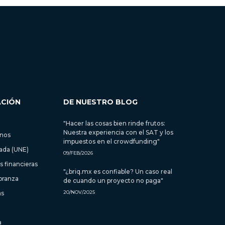
ACIÓN
DE NUESTRO BLOG
"Hacer las cosas bien rinde frutos:
Nuestra experiencia con el SAT y los
inos
impuestos en el crowdfunding"
zada (UNE)
09/FEB/2026
 financieras
"¿briq.mx es confiable? Un caso real
branza
de cuando un proyecto no paga"
as
20/NOV/2025
a