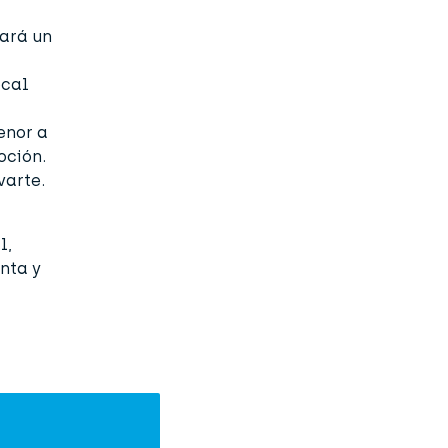
cará un
ocal
enor a
oción.
varte.
l,
enta y