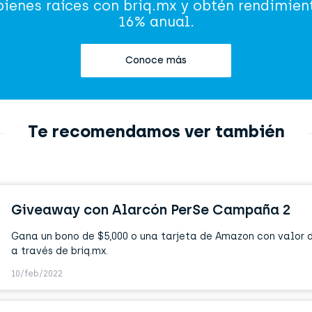
 bienes raíces con briq.mx y obtén rendimien
16% anual.
Conoce más
Te recomendamos ver también
Giveaway con Alarcón PerSe Campaña 2
Gana un bono de $5,000 o una tarjeta de Amazon con valor de
a través de briq.mx.
10/feb/2022