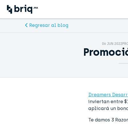
Regresar al blog
06 JUN 2022
PR
Promoció
Dreamers Desarr
inviertan entre 
aplicará un bono
Te damos
3 Razo