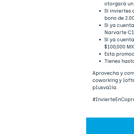
otorgará un 
Si inviertes
bono de 2.00
Si ya cuent
Narvarte C1
Si ya cuent
$100,000 MX
Esta promoc
Tienes hasta
Aprovecha y conv
coworking y lofts
plusvalía.
#InvierteEnCopr