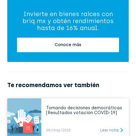
Invierte en bienes raíces con
briq.mx y obtén rendimientos
hasta de 16% anual.
Conoce más
Te recomendamos ver también
Tomando decisiones democráticas
[Resultados votación COVID-19]
08/may/2020
Leer nota