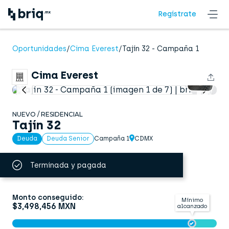
Regístrate
Cima Everest
Oportunidades
/
Cima Everest
/
Tajín 32 - Campaña 1
presenta
Cima Everest
+6
NUEVO / RESIDENCIAL
Tajín 32
Campaña 1
CDMX
Deuda
Deuda Senior
Terminada y pagada
Monto conseguido:
Mínimo
$3,498,456 MXN
alcanzado