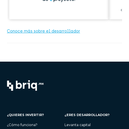
de s
Conoce más sobre el desarrollador
¿QUIERES INVERTIR?
¿ERES DESARROLLADOR?
¿Cómo funciona?
Levanta capital