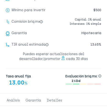
Mínimo para invertir
$500
Capital: 1% anual
Comisión briq.mx
Intereses: 1% simple
Garantía
Hipotecaria
TIR anual estimada
13.65%
Puedes esperar actualizaciones del
desarrollador/promotor
cada 30 días
Tasa anual fija
Evaluación briq.mx:
13.00
2.
Dd
5
%
Análisis
Garantía
Detalles