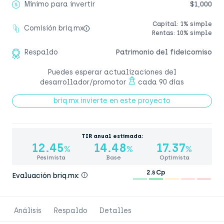
Mínimo para invertir
$1,000
Capital: 1% simple
Comisión briq.mx
Rentas: 10% simple
Respaldo
Patrimonio del fideicomiso
Puedes esperar actualizaciones del
desarrollador/promotor
cada 90 días
briq.mx invierte en este proyecto
TIR anual estimada:
12.45
14.48
17.37
%
%
%
Pesimista
Base
Optimista
2.
Cp
8
Evaluación briq.mx:
Análisis
Respaldo
Detalles