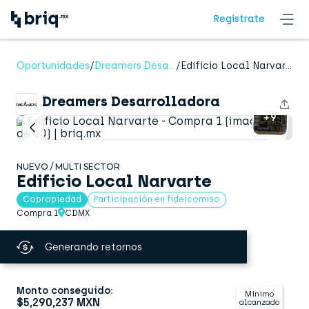
Regístrate
Dreamers Desarrolladora
Oportunidades
/
Dreamers Desarrolladora
/
Edificio Local Narvarte - Compra 1
presenta
Dreamers Desarrolladora
+9
NUEVO / MULTI SECTOR
Edificio Local Narvarte
Copropiedad
Participación en fideicomiso
Compra 1
CDMX
Generando retornos
Monto conseguido:
Mínimo
$5,290,237 MXN
alcanzado