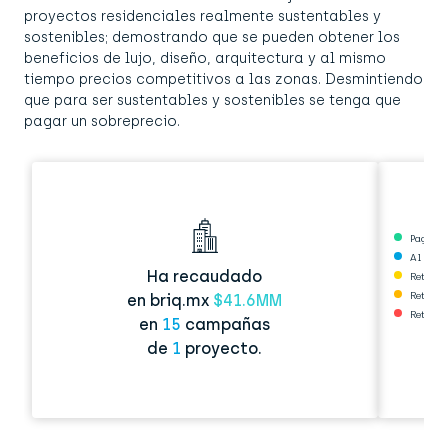
proyectos residenciales realmente sustentables y
sostenibles; demostrando que se pueden obtener los
beneficios de lujo, diseño, arquitectura y al mismo
tiempo precios competitivos a las zonas. Desmintiendo
que para ser sustentables y sostenibles se tenga que
pagar un sobreprecio.
Pagado
Al corri
Ha recaudado
Retraso
Retraso
en briq.mx
$41.6MM
Retraso
en
15
campañas
de
1
proyecto.