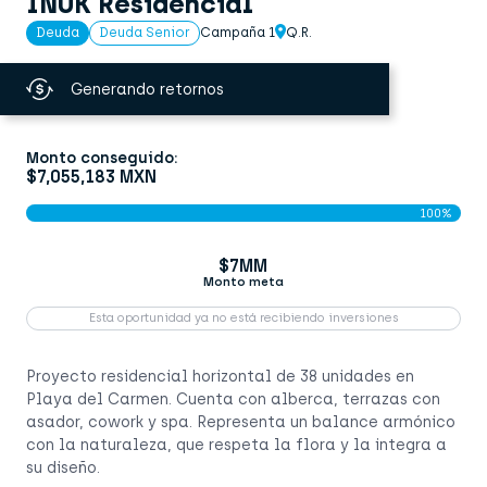
INUK Residencial
Campaña 1
Q.R.
Deuda
Deuda Senior
Generando retornos
Monto conseguido:
$7,055,183 MXN
100%
$7MM
Monto meta
Esta oportunidad ya no está recibiendo inversiones
Proyecto residencial horizontal de 38 unidades en
Playa del Carmen. Cuenta con alberca, terrazas con
asador, cowork y spa. Representa un balance armónico
con la naturaleza, que respeta la flora y la integra a
su diseño.