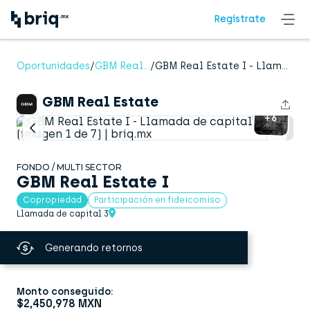
Regístrate
GBM Real Estate
Oportunidades
/
GBM Real Estate
/
GBM Real Estate I - Llamada de capital 3
presenta
GBM Real Estate
+6
FONDO / MULTI SECTOR
GBM Real Estate I
Copropiedad
Participación en fideicomiso
Llamada de capital 3
Generando retornos
Monto conseguido:
$2,450,978 MXN