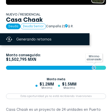
NUEVO / RESIDENCIAL
Casa Chaak
Campaña 21
Q.R.
Deuda
Deuda Senior
Generando retornos
Monto conseguido:
Mínimo
$1,502,795 MXN
alcanzado
Monto meta
$1.2MM
$1.5MM
Mínimo
Máximo
Esta oportunidad ya no está recibiendo inversiones
Casa Chaak es un proyecto de 24 unidades en Puerto