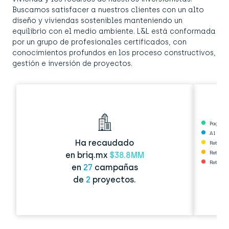
Buscamos satisfacer a nuestros clientes con un alto
diseño y viviendas sostenibles manteniendo un
equilibrio con el medio ambiente. L&L está conformada
por un grupo de profesionales certificados, con
conocimientos profundos en los proceso constructivos,
gestión e inversión de proyectos.
Pagado
Al corri
Ha recaudado
Retraso
Retraso
en briq.mx
$38.8MM
Retraso
en
27
campañas
de
2
proyectos.