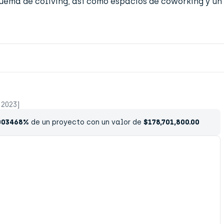
squema de coliving, así como espacios de coworking y un
 2023]
003468%
de un proyecto con un valor de
$178,701,800.00