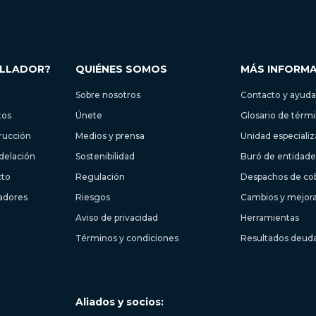
OLLADOR?
QUIÉNES SOMOS
MÁS INFORM
Sobre nosotros
Contacto y ayuda
tos
Únete
Glosario de térm
trucción
Medios y prensa
Unidad especiali
delación
Sostenibilidad
Buró de entidades
cto
Regulación
Despachos de co
ladores
Riesgos
Cambios y mejor
Aviso de privacidad
Herramientas
Términos y condiciones
Resultados deud
Aliados y socios: