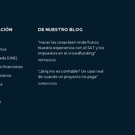
ACIÓN
DE NUESTRO BLOG
"Hacer las cosas bien rinde frutos:
Nuestra experiencia con el SAT y los
inos
impuestos en el crowdfunding"
zada (UNE)
09/FEB/2026
 financieras
"¿briq.mx es confiable? Un caso real
branza
de cuando un proyecto no paga"
as
20/NOV/2025
a