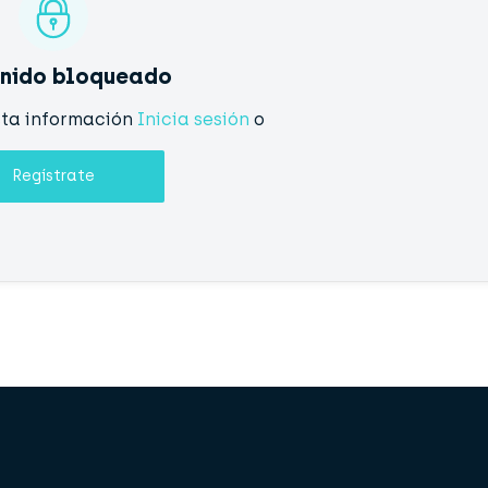
nido bloqueado
sta información
Inicia sesión
o
Regístrate