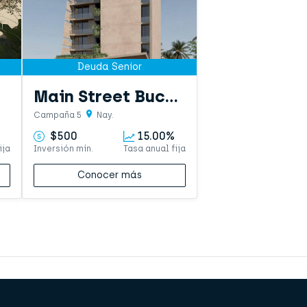
Deuda Senior
Main Street Bucerías
Campaña 5
Nay.
$500
15.00%
ija
Inversión mín.
Tasa anual fija
Conocer más