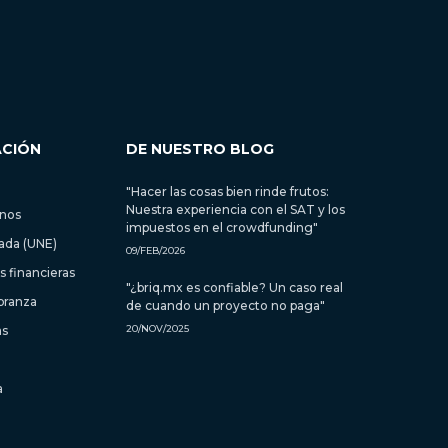
ACIÓN
DE NUESTRO BLOG
"Hacer las cosas bien rinde frutos:
Nuestra experiencia con el SAT y los
inos
impuestos en el crowdfunding"
zada (UNE)
09/FEB/2026
 financieras
"¿briq.mx es confiable? Un caso real
branza
de cuando un proyecto no paga"
as
20/NOV/2025
a