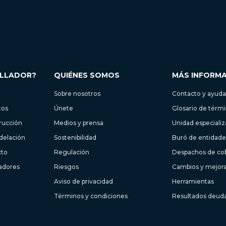
OLLADOR?
QUIÉNES SOMOS
MÁS INFORM
Sobre nosotros
Contacto y ayuda
tos
Únete
Glosario de térm
trucción
Medios y prensa
Unidad especiali
delación
Sostenibilidad
Buró de entidades
cto
Regulación
Despachos de co
ladores
Riesgos
Cambios y mejor
Aviso de privacidad
Herramientas
Términos y condiciones
Resultados deud