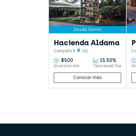
Deuda Senior
Hacienda Aldama
P
Campaña 8
Jal.
C
$500
15.50%
Inversión mín.
Tasa anual fija
In
Conocer más