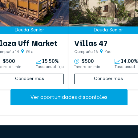
Deuda Senior
Deuda Senior
laza Uff Market
Villas 47
ampaña 14
Gto.
Campaña 18
Yuc.
$500
15.50%
$500
14.00%
versión mín.
Tasa anual fija
Inversión mín.
Tasa anual f
Conocer más
Conocer más
Ver oportunidades disponibles