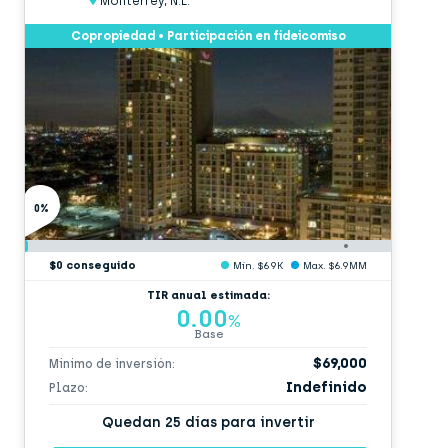
Monterrey, N.L.
Copropiedad • Participación en fideicomiso
0%
$0 conseguido
Min. $69K
Max. $6.9MM
TIR anual estimada:
0.00
%
Base
$69,000
Mínimo de inversión:
Indefinido
Plazo:
Quedan 25 días para invertir