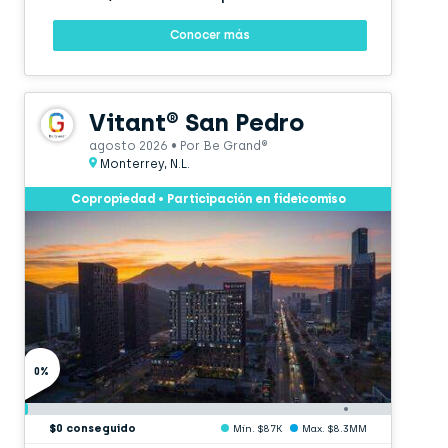
Conocer más
Vitant® San Pedro
agosto 2026 • Por Be Grand®
Monterrey, N.L.
Copropiedad • Participación en fideicomiso
0%
$0 conseguido
Min. $87K
Max. $8.3MM