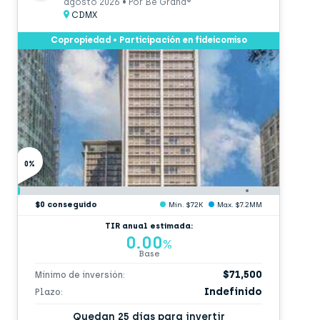
agosto 2026 • Por Be Grand®
CDMX
Copropiedad • Participación en fideicomiso
0%
$0 conseguido
Min. $72K
Max. $7.2MM
TIR anual estimada:
0.00
%
Base
$71,500
Mínimo de inversión:
Indefinido
Plazo:
Quedan 25 días para invertir