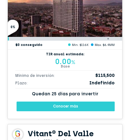
0%
$0 conseguido
Min. $116K
Max. $6.4MM
TIR anual estimada:
0.00
%
Base
$115,500
Mínimo de inversión:
Indefinido
Plazo:
Quedan 25 días para invertir
Conocer más
Vitant® Del Valle