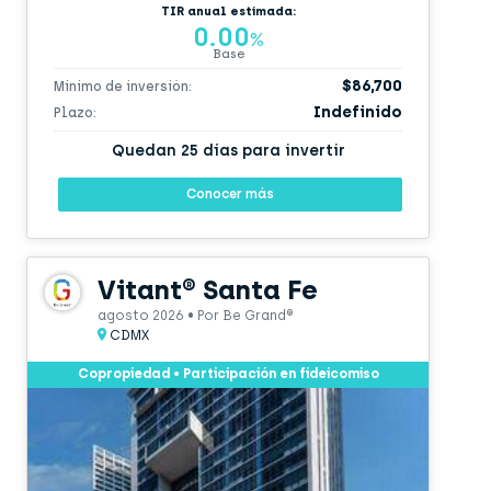
TIR anual estimada:
0.00
%
Base
$86,700
Mínimo de inversión:
Indefinido
Plazo:
Quedan 25 días para invertir
Conocer más
Vitant® Santa Fe
agosto 2026 • Por Be Grand®
CDMX
Copropiedad • Participación en fideicomiso