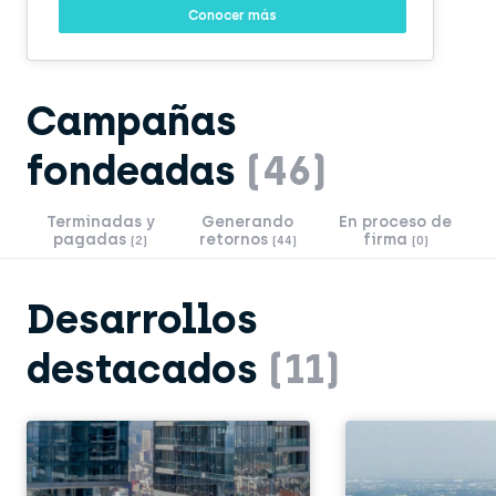
Conocer más
Campañas
fondeadas
(46)
Terminadas y
Generando
En proceso de
pagadas
retornos
firma
(2)
(44)
(0)
Desarrollos
destacados
(11)